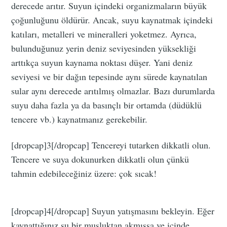
derecede arıtır. Suyun içindeki organizmaların büyük
çoğunluğunu öldürür. Ancak, suyu kaynatmak içindeki
katıları, metalleri ve mineralleri yoketmez. Ayrıca,
bulunduğunuz yerin deniz seviyesinden yüksekliği
arttıkça suyun kaynama noktası düşer. Yani deniz
seviyesi ve bir dağın tepesinde aynı sürede kaynatılan
sular aynı derecede arıtılmış olmazlar. Bazı durumlarda
suyu daha fazla ya da basınçlı bir ortamda (düdüklü
tencere vb.) kaynatmanız gerekebilir.
[dropcap]3[/dropcap] Tencereyi tutarken dikkatli olun.
Tencere ve suya dokunurken dikkatli olun çünkü
tahmin edebileceğiniz üzere: çok sıcak!
[dropcap]4[/dropcap] Suyun yatışmasını bekleyin. Eğer
kaynattığınız su bir musluktan akmışsa ve içinde