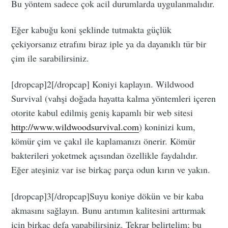
Bu yöntem sadece çok acil durumlarda uygulanmalıdır.
Eğer kabuğu koni şeklinde tutmakta güçlük
çekiyorsanız etrafını biraz iple ya da dayanıklı tür bir
çim ile sarabilirsiniz.
[dropcap]2[/dropcap] Koniyi kaplayın. Wildwood
Survival (vahşi doğada hayatta kalma yöntemleri içeren
otorite kabul edilmiş geniş kapamlı bir web sitesi
http://www.wildwoodsurvival.com
) koninizi kum,
kömür çim ve çakıl ile kaplamanızı önerir. Kömür
bakterileri yoketmek açısından özellikle faydalıdır.
Eğer ateşiniz var ise birkaç parça odun kırın ve yakın.
[dropcap]3[/dropcap]Suyu koniye dökün ve bir kaba
akmasını sağlayın. Bunu arıtımın kalitesini arttırmak
için birkaç defa yapabilirsiniz. Tekrar belirtelim; bu