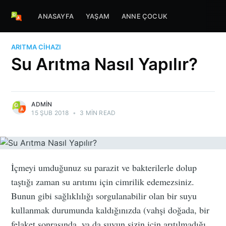
ANASAYFA
YAŞAM
ANNE ÇOCUK
ARITMA CIHAZI
Su Arıtma Nasıl Yapılır?
ADMIN
15 ŞUB 2018
•
3 MIN READ
İçmeyi umduğunuz su parazit ve bakterilerle dolup
taştığı zaman su arıtımı için cimrilik edemezsiniz.
Bunun gibi sağlıklılığı sorgulanabilir olan bir suyu
kullanmak durumunda kaldığınızda (vahşi doğada, bir
felaket sonrasında, ya da suyun sizin için arıtılmadığı