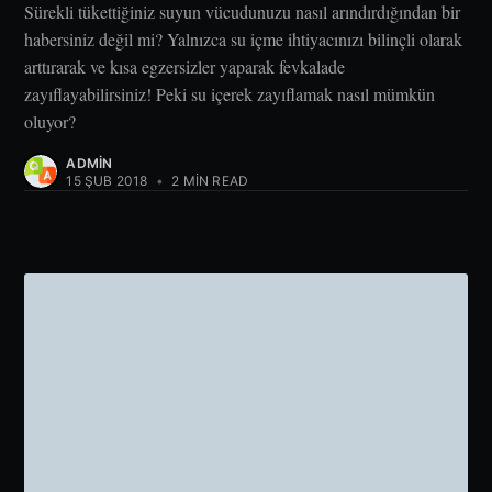
Sürekli tükettiğiniz suyun vücudunuzu nasıl arındırdığından bir
habersiniz değil mi? Yalnızca su içme ihtiyacınızı bilinçli olarak
arttırarak ve kısa egzersizler yaparak fevkalade
zayıflayabilirsiniz! Peki su içerek zayıflamak nasıl mümkün
oluyor?
ADMIN
15 ŞUB 2018
•
2 MIN READ