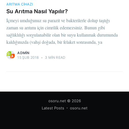
ARITMA CIHAZI
Su Arıtma Nasıl Yapılır?
İçmeyi umduğunuz su parazit ve bakterilerle dolup taştığı
zaman su arıtımı için cimrilik edemezsiniz. Bunun gibi
sağlıklılığı sorgulanabilir olan bir suyu kullanmak durumunda
kaldığınızda (vahşi doğada, bir felaket sonrasında, ya
ADMIN
15 ŞUB 2018
•
3 MIN READ
osoru.net
© 2026
Latest Posts
osoru.net