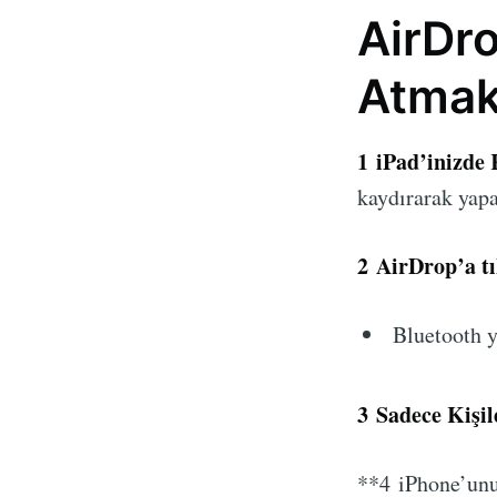
AirDro
Atma
1
iPad’inizde 
kaydırarak yapa
2
AirDrop’a tı
Bluetooth y
3
Sadece Kişil
**
4
iPhone’unu