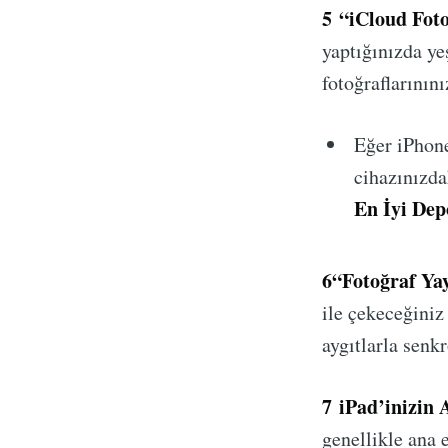
5
“iCloud Foto
yaptığınızda ye
fotoğraflarının
Eğer iPhone
cihazınızda
En İyi De
6
“Fotoğraf Ya
ile çekeceğiniz
aygıtlarla senkr
7
iPad’inizin A
genellikle ana 