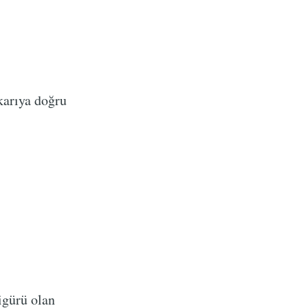
karıya doğru
igürü olan