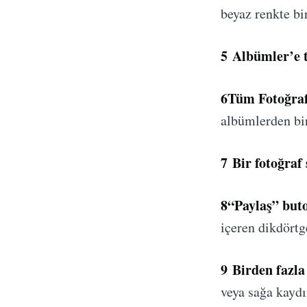
beyaz renkte bi
5
Albümler’e t
6
Tüm Fotoğrafl
albümlerden bir
7
Bir fotoğraf 
8
“Paylaş” buto
içeren dikdörtg
9
Birden fazla 
veya sağa kaydı