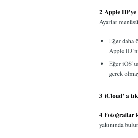
2
Apple ID’ye 
Ayarlar menüsün
Eğer daha ö
Apple ID’ni
Eğer iOS’u
gerek olmay
3
iCloud’ a tık
4
Fotoğraflar 
yakınında bulun