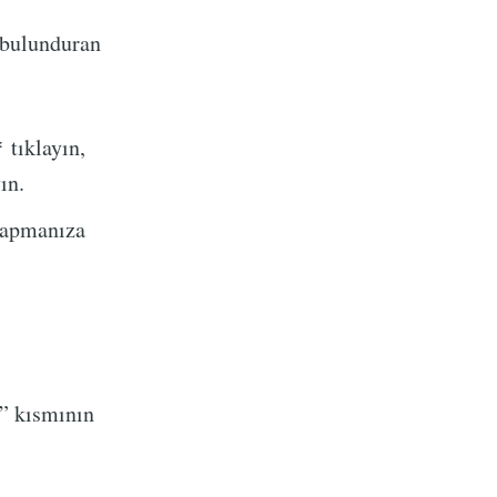
 bulunduran
 tıklayın,
ın.
yapmanıza
” kısmının