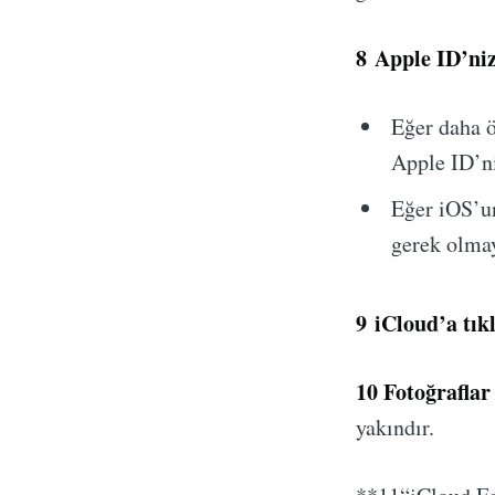
8
Apple ID’niz
Eğer daha 
Apple ID’ni
Eğer iOS’u
gerek olmay
9
iCloud’a tık
1
0 Fotoğraflar
yakındır.