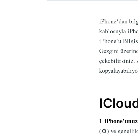
iPhone
‘dan bil
kablosuyla iPho
iPhone’u Bilgi
Gezgini üzerind
çekebilirsiniz.
kopyalayabiliyo
IClou
1
iPhone’unuzu
(⚙) ve genellik