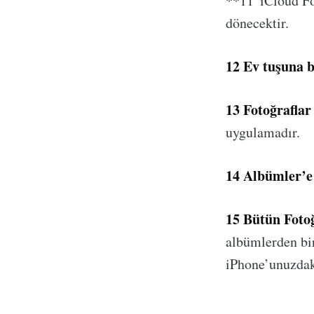
**
1
1“iCloud Fo
dönecektir.
1
2 Ev tuşuna b
1
3 Fotoğraflar
uygulamadır.
1
4 Albümler’e 
1
5 Bütün Fotoğ
albümlerden bir
iPhone’unuzdaki