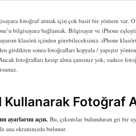
gisayara fotoğraf atmak için çok basit bir yöntem var. O
ne’u bilgisayara bağlamak. Bilgisayar ve iPhone eşleşt
sayarım klasörü içinden görebileceksiniz. iPhone klas
en girdikten sonra fotoğrafları kopyala / yapıştır yönte
 Ancak fotoğrafları kesip alma şansınız yok; sadece fotoğ
rsunuz.
d Kullanarak Fotoğraf
n ayarlarını açın.
Bu, çıkıntılar bulunduran gri bir 
le ana ekranınızda bulunur.