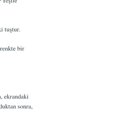
*Yeşile
 tuştur.
renkte bir
n, ekrandaki
duktan sonra,