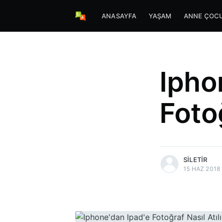
ANASAYFA
YAŞAM
ANNE ÇOC
Ipho
Fotoğ
more posts
SILETIR
15 HAZ 2018