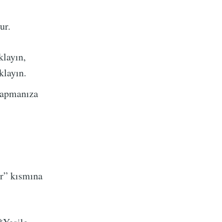
ur.
klayın,
klayın.
yapmanıza
r” kısmına