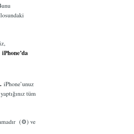
unu
ulosundaki
iz,
iPhone’da
n
.
iPhone’unuz
 yaptığınız tüm
lamadır (⚙) ve