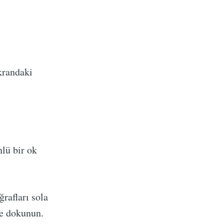
krandaki
nlü bir ok
rafları sola
ye dokunun.