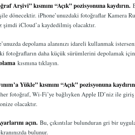
ğraf Arşivi” kısmını “Açık” pozisyonuna kaydırın.
B
şile dönecektir. iPhone’unuzdaki fotoğraflar Kamera R
ız şimdi iCloud’a kaydedilmiş olacaktır.
’unuzda depolama alanınızı idareli kullanmak istersen
ki fotoğrafların daha küçük sürümlerini depolamak içi
polama
kısmına tıklayın.
yınım’a Yükle” kısmını “Açık” pozisyonuna kaydırın
 her fotoğraf, Wi-Fi’ye bağlıyken Apple ID’niz ile giriş
onize olacaktır.
yarlarını açın.
Bu, çıkıntılar bulunduran gri bir uygu
ekranınızda bulunur.