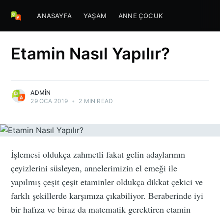
ANASAYFA
YAŞAM
ANNE ÇOCUK
Etamin Nasıl Yapılır?
ADMIN
29 OCA 2019
•
2 MIN READ
İşlemesi oldukça zahmetli fakat gelin adaylarının
çeyizlerini süsleyen, annelerimizin el emeği ile
yapılmış çeşit çeşit etaminler oldukça dikkat çekici ve
farklı şekillerde karşımıza çıkabiliyor. Beraberinde iyi
bir hafıza ve biraz da matematik gerektiren etamin