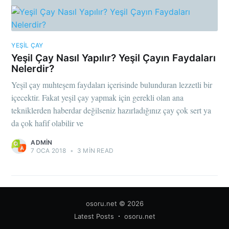
YEŞIL ÇAY
Yeşil Çay Nasıl Yapılır? Yeşil Çayın Faydaları
Nelerdir?
Yeşil çay muhteşem faydaları içerisinde bulunduran lezzetli bir
içecektir. Fakat yeşil çay yapmak için gerekli olan ana
tekniklerden haberdar değilseniz hazırladığınız çay çok sert ya
da çok hafif olabilir ve
ADMIN
7 OCA 2018
•
3 MIN READ
osoru.net
© 2026
Latest Posts
osoru.net