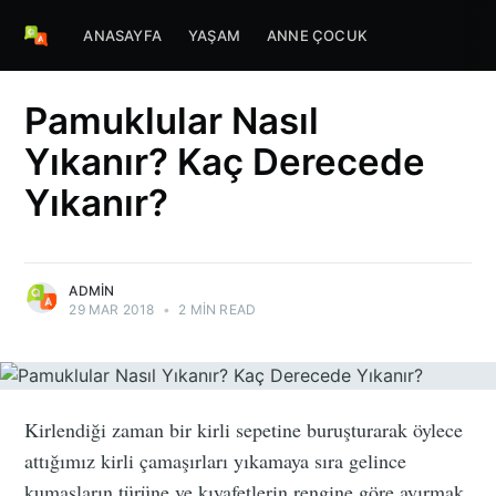
ANASAYFA
YAŞAM
ANNE ÇOCUK
Pamuklular Nasıl
Yıkanır? Kaç Derecede
Yıkanır?
ADMIN
29 MAR 2018
•
2 MIN READ
Kirlendiği zaman bir kirli sepetine buruşturarak öylece
attığımız kirli çamaşırları yıkamaya sıra gelince
kumaşların türüne ve kıyafetlerin rengine göre ayırmak