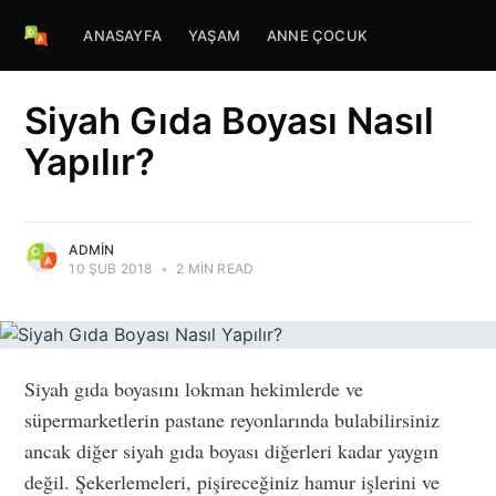
ANASAYFA
YAŞAM
ANNE ÇOCUK
Siyah Gıda Boyası Nasıl
Yapılır?
ADMIN
10 ŞUB 2018
•
2 MIN READ
Siyah gıda boyasını lokman hekimlerde ve
süpermarketlerin pastane reyonlarında bulabilirsiniz
ancak diğer siyah gıda boyası diğerleri kadar yaygın
değil. Şekerlemeleri, pişireceğiniz hamur işlerini ve