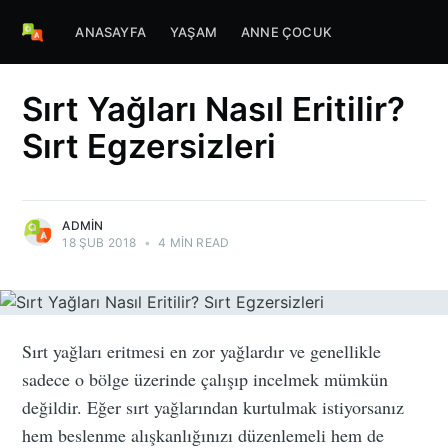
ANASAYFA
YAŞAM
ANNE ÇOCUK
Sırt Yağları Nasıl Eritilir?
Sırt Egzersizleri
ADMIN
18 ŞUB 2018
•
4 MIN READ
Sırt yağları eritmesi en zor yağlardır ve genellikle
sadece o bölge üzerinde çalışıp incelmek mümkün
değildir. Eğer sırt yağlarından kurtulmak istiyorsanız
hem beslenme alışkanlığınızı düzenlemeli hem de