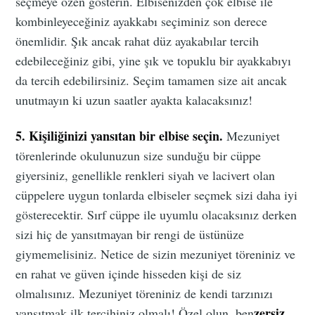
seçmeye özen gösterin. Elbisenizden çok elbise ile
kombinleyeceğiniz ayakkabı seçiminiz son derece
önemlidir. Şık ancak rahat düz ayakabılar tercih
edebileceğiniz gibi, yine şık ve topuklu bir ayakkabıyı
da tercih edebilirsiniz. Seçim tamamen size ait ancak
unutmayın ki uzun saatler ayakta kalacaksınız!
5. Kişiliğinizi yansıtan bir elbise seçin.
Mezuniyet
törenlerinde okulunuzun size sunduğu bir cüppe
giyersiniz, genellikle renkleri siyah ve lacivert olan
cüppelere uygun tonlarda elbiseler seçmek sizi daha iyi
gösterecektir. Sırf cüppe ile uyumlu olacaksınız derken
sizi hiç de yansıtmayan bir rengi de üstünüze
giymemelisiniz. Netice de sizin mezuniyet töreniniz ve
en rahat ve güven içinde hisseden kişi de siz
olmalısınız. Mezuniyet töreniniz de kendi tarzınızı
zersiz
yansıtmak ilk tercihiniz olmalı! Özel olun, ben