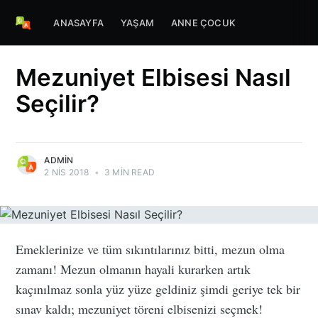
ANASAYFA
YAŞAM
ANNE ÇOCUK
Mezuniyet Elbisesi Nasıl
Seçilir?
ADMIN
2 NIS 2018
•
3 MIN READ
Emeklerinize ve tüm sıkıntılarınız bitti, mezun olma
zamanı! Mezun olmanın hayali kurarken artık
kaçınılmaz sonla yüz yüze geldiniz şimdi geriye tek bir
sınav kaldı; mezuniyet töreni elbisenizi seçmek!