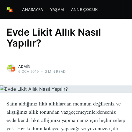
ANASAYFA
YAŞAM
ANNE ÇOCUK
Evde Likit Allık Nasıl
Yapılır?
ADMIN
6 OCA 2019
•
2 MIN READ
Satın aldığınız likit allıklardan memnun değilseniz ve
alıştığınız allık tonundan vazgeçemeyenlerdenseniz
evde kendi likit allığınızı yapmamanız için hiçbir sebep
yok. Her kadının kolayca yapacağı ve yüzünüze ışıltı