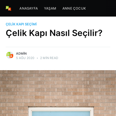
ANASAYFA
YAŞAM
ANNE ÇOCUK
ÇELIK KAPI SEÇIMI
Çelik Kapı Nasıl Seçilir?
ADMIN
5 AĞU 2020
•
2 MIN READ