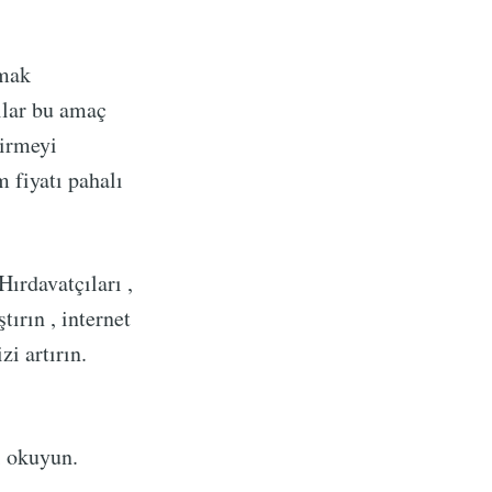
tmak
cılar bu amaç
tirmeyi
m fiyatı pahalı
Hırdavatçıları ,
tırın , internet
zi artırın.
i okuyun.