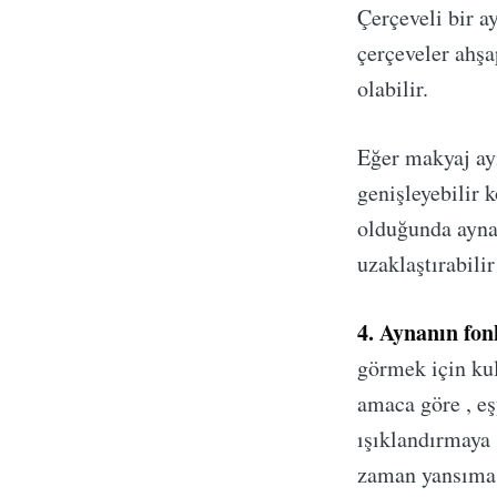
Çerçeveli bir a
çerçeveler ahş
olabilir.
Eğer makyaj ayn
genişleyebilir k
olduğunda aynan
uzaklaştırabilir
4. Aynanın fon
görmek için kul
amaca göre , eş
ışıklandırmaya 
zaman yansıması