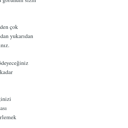
zden çok
ıdan yukarıdan
nız.
ödeyeceğiniz
 kadar
inizi
ası
irlemek