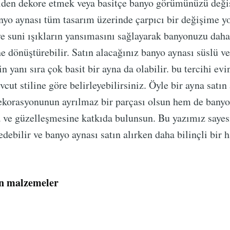
den dekore etmek veya basitçe banyo görümünüzü deği
anyo aynası tüm tasarım üzerinde çarpıcı bir değişime yo
e suni ışıkların yansımasını sağlayarak banyonuzu daha 
e dönüştürebilir. Satın alacağınız banyo aynası süslü ve
 yanı sıra çok basit bir ayna da olabilir. bu tercihi evi
ut stiline göre belirleyebilirsiniz. Öyle bir ayna satın 
ekorasyonunun ayrılmaz bir parçası olsun hem de bany
ve güzelleşmesine katkıda bulunsun. Bu yazımız sayesi
edebilir ve banyo aynası satın alırken daha bilinçli bir h
an malzemeler