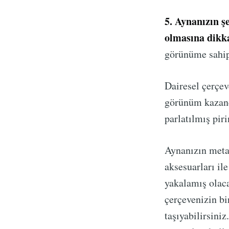
5. Aynanızın ş
olmasına dikka
görünüme sahip
Dairesel çerçev
görünüm kazand
parlatılmış pir
Aynanızın metal
aksesuarları il
yakalamış olac
çerçevenizin bi
taşıyabilirsini