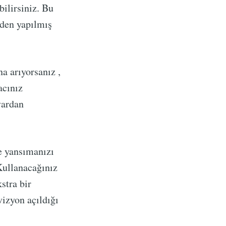
bilirsiniz. Bu
rden yapılmış
na arıyorsanız ,
acınız
vardan
e yansımanızı
 Kullanacağınız
stra bir
vizyon açıldığı
.