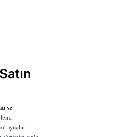
Satın
nu ve
şlemi
tüm aynalar
u görünüm sizin