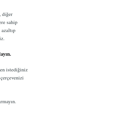
 diğer
ere sahip
 azaltıp
iz.
layın.
en istediğiniz
e çerçevenizi
armayın.