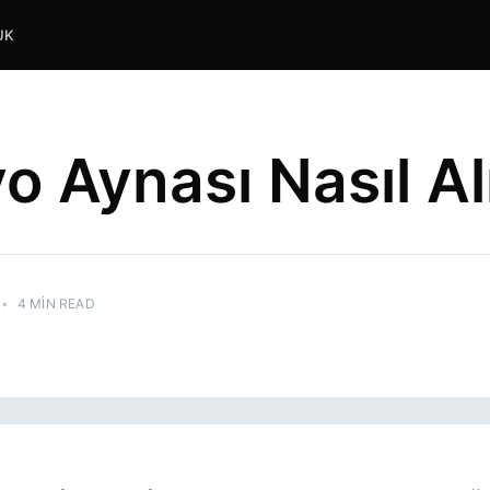
UK
o Aynası Nasıl Al
•
4 MIN READ