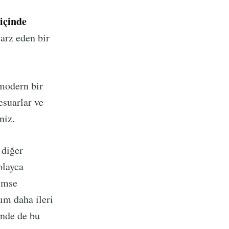
 içinde
arz eden bir
 modern bir
suarlar ve
niz.
 diğer
olayca
imse
ım daha ileri
inde de bu