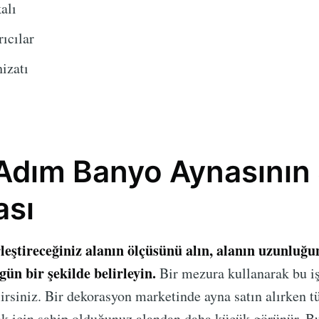
alı
rıcılar
izatı
Adım Banyo Aynasının 
ası
rleştireceğiniz alanın ölçüsünü alın, alanın uzunluğu
gün bir şekilde belirleyin.
Bir mezura kullanarak bu i
lirsiniz. Bir dekorasyon marketinde ayna satın alırken 
ak için sahip olduğunuz alandan daha küçük görünür. B