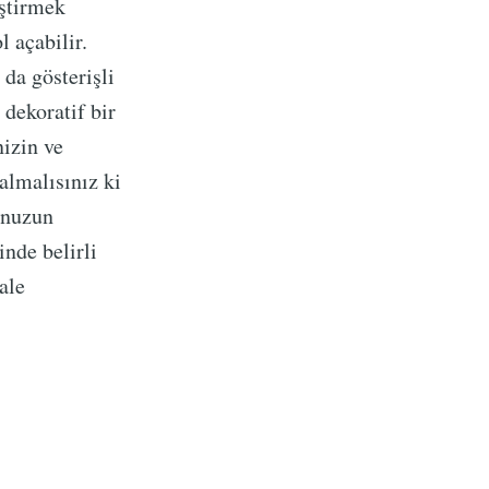
ştirmek
l açabilir.
da gösterişli
 dekoratif bir
nizin ve
almalısınız ki
onuzun
nde belirli
ale