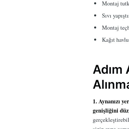
Montaj tutk
Sıvı yapıştı
Montaj teçh
Kağıt havlu
Adım 
Alınm
1. Aynanızı ye
genişliğini düz
gerçekleştirebi
sizin ayna asm