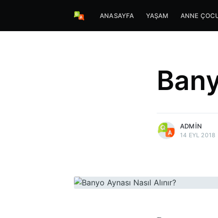
ANASAYFA
YAŞAM
ANNE ÇOC
Bany
more posts
ADMIN
14 EYL 2018