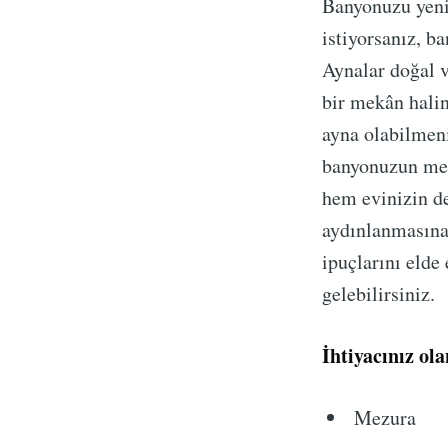
Banyonuzu yeni
istiyorsanız, b
Aynalar doğal v
bir mekân halin
ayna olabilmenin
banyonuzun mevc
hem evinizin d
aydınlanmasına 
ipuçlarını elde 
gelebilirsiniz.
İhtiyacınız ol
Mezura