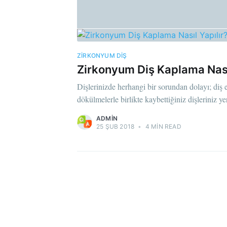
ZIRKONYUM DIŞ
Zirkonyum Diş Kaplama Nası
Dişlerinizde herhangi bir sorundan dolayı; diş e
dökülmelerle birlikte kaybettiğiniz dişleriniz y
ADMIN
25 ŞUB 2018
•
4 MIN READ