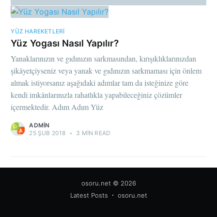
YÜZ HAREKETLERI
Yüz Yogası Nasıl Yapılır?
Yanaklarınızın ve gıdınızın sarkmasından, kırışıklıklarınızdan
şikâyetçiyseniz veya yanak ve gıdınızın sarkmaması için önlem
almak istiyorsanız aşağıdaki adımlar tam da isteğinize göre
kendi imkânlarınızla rahatlıkla yapabileceğiniz çözümler
içermektedir. Adım Adım Yüz
ADMIN
25 ŞUB 2018
•
3 MIN READ
osoru.net
© 2026
Latest Posts
osoru.net