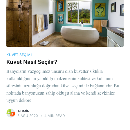
KÜVET SEÇIMI
Küvet Nasıl Seçilir?
Banyoların vazgeçilmez unsuru olan küvetler sıklıkla
kullanıldığından yapıldığı malzemenin kalitesi ve kullanım
süresinin uzunluğu doğrudan küvet seçimi ile bağlantılıdır. Bu
noktada banyonuzun sahip olduğu alana ve kendi zevkinize
uygun dekore
ADMIN
5 AĞU 2020
•
4 MIN READ