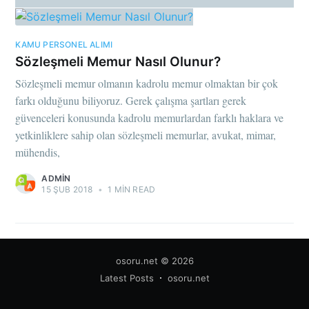
KAMU PERSONEL ALIMI
Sözleşmeli Memur Nasıl Olunur?
Sözleşmeli memur olmanın kadrolu memur olmaktan bir çok
farkı olduğunu biliyoruz. Gerek çalışma şartları gerek
güvenceleri konusunda kadrolu memurlardan farklı haklara ve
yetkinliklere sahip olan sözleşmeli memurlar, avukat, mimar,
mühendis,
ADMIN
15 ŞUB 2018
•
1 MIN READ
osoru.net
© 2026
Latest Posts
osoru.net