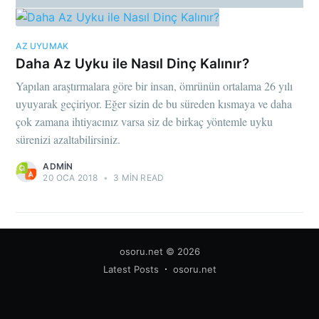
AZ UYUMAK
Daha Az Uyku ile Nasıl Dinç Kalınır?
Yapılan araştırmalara göre bir insan, ömrünün ortalama 26 yılı
uyuyarak geçiriyor. Eğer sizin de bu süreden kısmaya ve daha
çok zamana ihtiyacınız varsa siz de birkaç yöntemle uyku
sürenizi azaltabilirsiniz.
ADMIN
20 OCA 2018
•
3 MIN READ
osoru.net
© 2026
Latest Posts
osoru.net