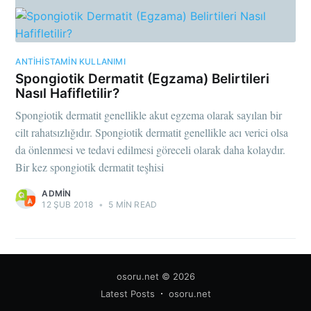
ANTIHISTAMIN KULLANIMI
Spongiotik Dermatit (Egzama) Belirtileri
Nasıl Hafifletilir?
Spongiotik dermatit genellikle akut egzema olarak sayılan bir
cilt rahatsızlığıdır. Spongiotik dermatit genellikle acı verici olsa
da önlenmesi ve tedavi edilmesi göreceli olarak daha kolaydır.
Bir kez spongiotik dermatit teşhisi
ADMIN
12 ŞUB 2018
•
5 MIN READ
osoru.net
© 2026
Latest Posts
osoru.net