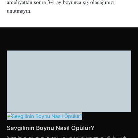
ameliyattan sonra 3-4 ay boyunca şiş olacağınızı
unutmayın.
Sevgilinin Boynu Nasıl Öpülür?
Sevgilinin boynunu öpmek, sevginizi göstermenin tatlı bir yolu