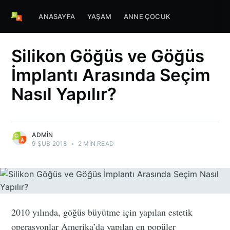
ANASAYFA
YAŞAM
ANNE ÇOCUK
Silikon Göğüs ve Göğüs
İmplantı Arasında Seçim
Nasıl Yapılır?
ADMIN
9 ŞUB 2018
•
2 MIN READ
2010 yılında, göğüs büyütme için yapılan estetik
operasyonlar Amerika’da yapılan en popüler