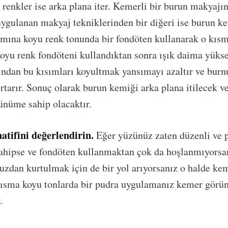
 renkler ise arka plana iter. Kemerli bir burun makyaj
ygulanan makyaj tekniklerinden bir diğeri ise burun k
mına koyu renk tonunda bir fondöten kullanarak o kısm
oyu renk fondöteni kullandıktan sonra ışık daima yüks
ından bu kısımları koyultmak yansımayı azaltır ve burn
tarır. Sonuç olarak burun kemiği arka plana itilecek v
ünüme sahip olacaktır.
atifini değerlendirin.
Eğer yüzünüz zaten düzenli ve 
ahipse ve fondöten kullanmaktan çok da hoşlanmıyorsa
zdan kurtulmak için de bir yol arıyorsanız o halde kem
kısma koyu tonlarda bir pudra uygulamanız kemer görü
.