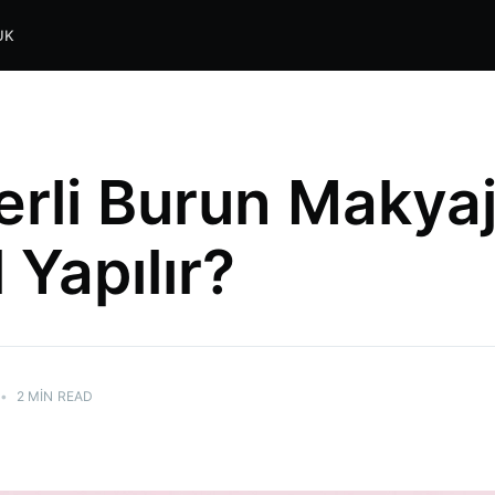
UK
rli Burun Makyaj
 Yapılır?
•
2 MIN READ