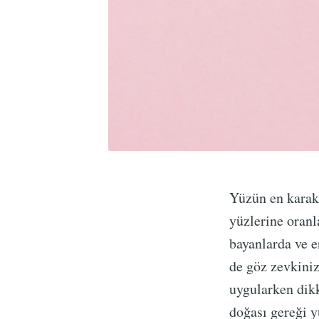
Yüzün en karakt
yüzlerine oranl
bayanlarda ve e
de göz zevkini
uygularken dik
doğası gereği y