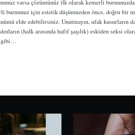
rnunuz varsa çözümünüz ilk olarak kemerli burnunuzd
li burnunuz için estetik düşünmeden önce, doğru bir m
ünümü elde edebilirsiniz. Unutmayın, ufak kusurların da
dınların (halk arasında hafif şaşılık) eskiden seksi olar
i gibi…