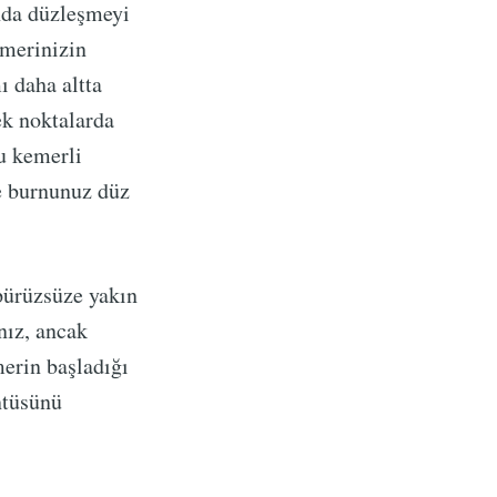
ında düzleşmeyi
emerinizin
ı daha altta
ek noktalarda
u kemerli
e burnunuz düz
pürüzsüze yakın
nız, ancak
erin başladığı
ntüsünü