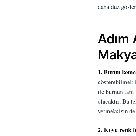
daha düz göster
Adım 
Makya
1. Burun kemer
gösterebilmek i
ile burnun tam 
olacaktır. Bu t
vermeksizin de 
2. Koyu renk f