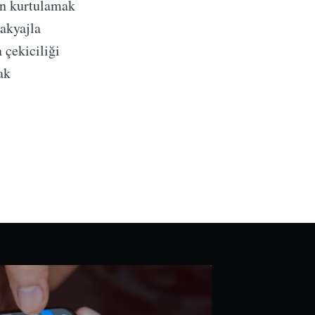
an kurtulamak
akyajla
 çekiciliği
ak