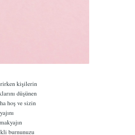
rirken kişilerin
klarını düşünen
ha hoş ve sizin
yajını
 makyajın
mikli burnunuzu