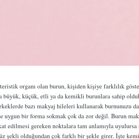
eristik organı olan burun, kişiden kişiye farklılık göste
a büyük, küçük, etli ya da kemikli burunlara sahip oldu
rkeklerde bazı makyaj hileleri kullanarak burnunuzu da
ze uygun bir forma sokmak çok da zor değil. Burun mak
kat edilmesi gereken noktalara tam anlamıyla uyulursa
üz şekli olduğundan çok farklı bir şekle girer. İşte ke