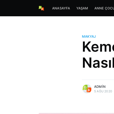
ANASAYFA
YAŞAM
ANNE ÇOC
MAKYAJ
Keme
Nasıl
more posts
ADMIN
5 AĞU 2020