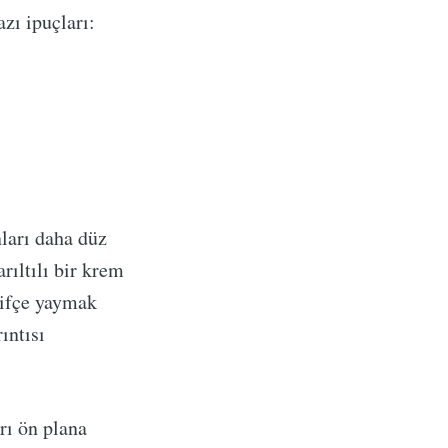
zı ipuçları:
ları daha düz
rıltılı bir krem
fifçe yaymak
ıntısı
rı ön plana