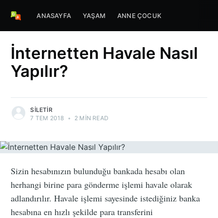
ANASAYFA
YAŞAM
ANNE ÇOCUK
İnternetten Havale Nasıl
Yapılır?
SILETIR
7 TEM 2018
•
2 MIN READ
Sizin hesabınızın bulunduğu bankada hesabı olan
herhangi birine para gönderme işlemi havale olarak
adlandırılır. Havale işlemi sayesinde istediğiniz banka
hesabına en hızlı şekilde para transferini