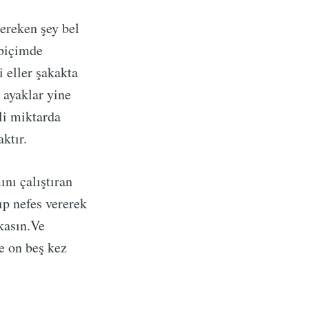
ereken şey bel
 biçimde
i eller şakakta
 ayaklar yine
li miktarda
ktır.
nı çalıştıran
ıp nefes vererek
 kasın.Ve
de on beş kez