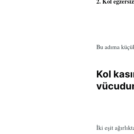
2. Kol egzersiz
Bu adıma küçük 
Kol kası
vücudun
İki eşit ağırlı