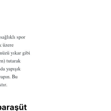
sağlıklı spor
k üzere
müzü yıkar gibi
en) tutarak
uda yapışık
yapın. Bu
tır.
 paraşüt