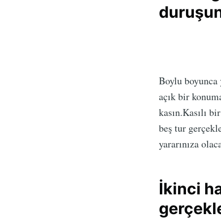
duruşun
Boylu boyunca y
açık bir konuma
kasın.Kasılı bi
beş tur gerçekl
yararınıza olaca
İkinci h
gerçekle