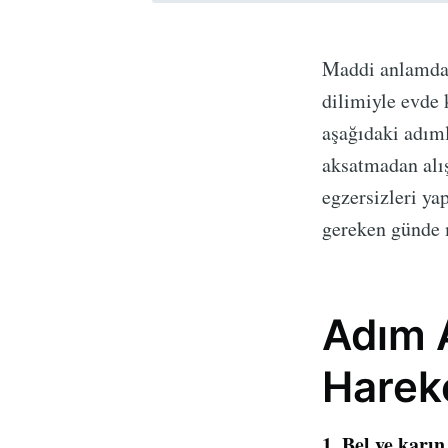
Maddi anlamda 
dilimiyle evde 
aşağıdaki adıml
aksatmadan alış
egzersizleri ya
gereken günde 
Adım 
Hareke
1. Bel ve karın