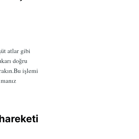
üt atlar gibi
ukarı doğru
ırakın.Bu işlemi
almanız
 hareketi