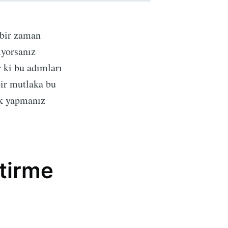
 bir zaman
iyorsanız
r ki bu adımları
bir mutlaka bu
Tek yapmanız
tirme