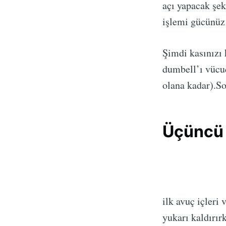
açı yapacak şek
işlemi gücünüz 
Şimdi kasınızı k
dumbell’ı vücud
olana kadar).So
Üçüncü o
ilk avuç içleri
yukarı kaldırır