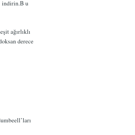
 indirin.B u
şit ağırlıklı
 doksan derece
dumbeell’ları