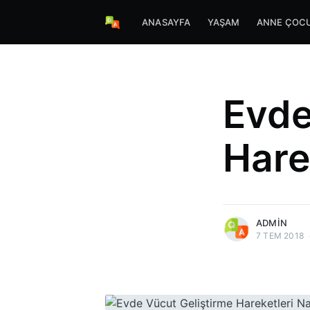
ANASAYFA
YAŞAM
ANNE ÇOC
Evde
Harek
more posts
ADMIN
7 TEM 2018