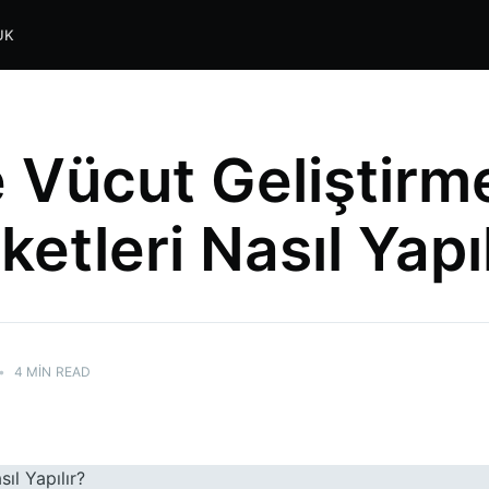
UK
 Vücut Geliştirm
etleri Nasıl Yapıl
•
4 MIN READ