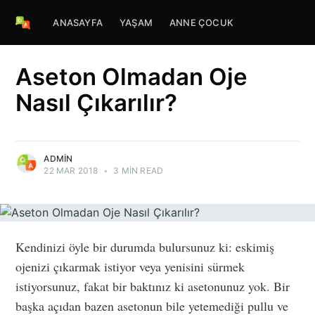
ANASAYFA
YAŞAM
ANNE ÇOCUK
Aseton Olmadan Oje
Nasıl Çıkarılır?
ADMIN
22 MAR 2018
•
3 MIN READ
Kendinizi öyle bir durumda bulursunuz ki: eskimiş
ojenizi çıkarmak istiyor veya yenisini sürmek
istiyorsunuz, fakat bir baktınız ki asetonunuz yok. Bir
başka açıdan bazen asetonun bile yetemediği pullu ve