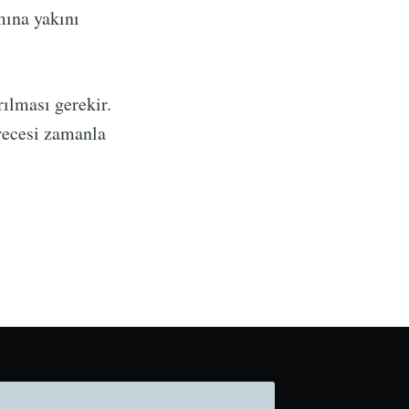
mına yakını
rılması gerekir.
recesi zamanla