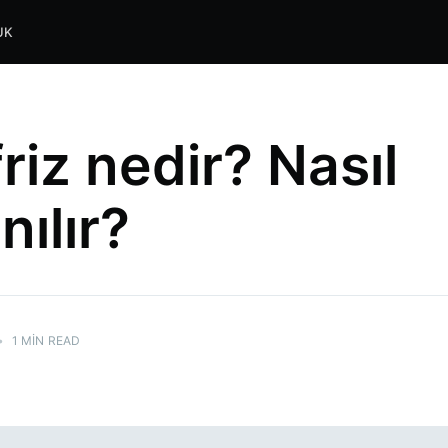
UK
riz nedir? Nasıl
nılır?
•
1 MIN READ