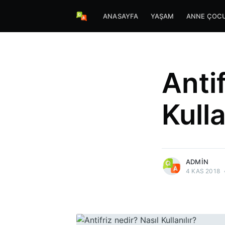
ANASAYFA
YAŞAM
ANNE ÇOC
Antif
Kulla
more posts
ADMIN
4 KAS 2018