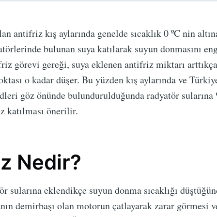
olan antifriz kış aylarında genelde sıcaklık 0 ºC nin alt
atörlerinde bulunan suya katılarak suyun donmasını eng
riz görevi gereği, suya eklenen antifriz miktarı arttıkç
tası o kadar düşer. Bu yüzden kış aylarında ve Türkiy
dleri göz önünde bulundurulduğunda radyatör suların
z katılması önerilir.
iz Nedir?
tör sularına eklendikçe suyun donma sıcaklığı düştüğü
nın demirbaşı olan motorun çatlayarak zarar görmesi v