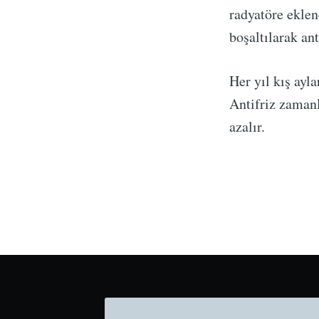
radyatöre eklen
boşaltılarak ant
Her yıl kış ayl
Antifriz zaman
azalır.