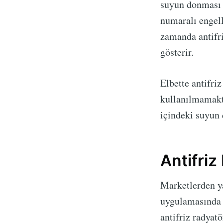
suyun donması e
numaralı engell
zamanda antifri
gösterir.
Elbette antifri
kullanılmamakta
içindeki suyun 
Antifriz 
Marketlerden ya
uygulamasında d
antifriz radyat