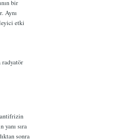
ının bir
r. Aynı
eyici etki
a radyatör
antifrizin
n yanı sıra
dıktan sonra