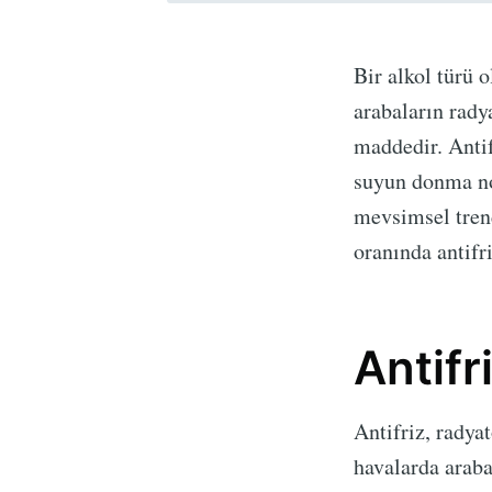
Bir alkol türü 
arabaların rady
maddedir. Antif
suyun donma nok
mevsimsel tren
oranında antifri
Antifr
Antifriz, radya
havalarda araba