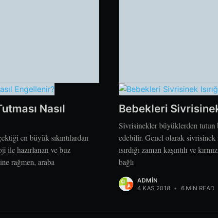
Tutması Nasıl
Bebekleri Sivrisine
Sivrisinekler büyüklerden tutun b
çektiği en büyük sıkıntılardan
edebilir. Genel olarak sivrisinek 
ji ile hazırlanan ve buz
ısırdığı zaman kaşıntılı ve kırmı
sine rağmen, araba
bağlı
ADMIN
4 KAS 2018
•
6 MIN READ