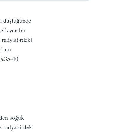
ına düştüğünde
elleyen bir
a radyatördeki
e’nin
a %35-40
nden soğuk
e radyatördeki