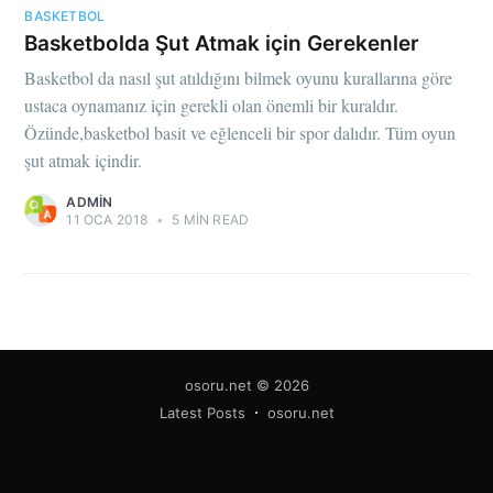
BASKETBOL
Basketbolda Şut Atmak için Gerekenler
Basketbol da nasıl şut atıldığını bilmek oyunu kurallarına göre
ustaca oynamanız için gerekli olan önemli bir kuraldır.
Özünde,basketbol basit ve eğlenceli bir spor dalıdır. Tüm oyun
şut atmak içindir.
ADMIN
11 OCA 2018
•
5 MIN READ
osoru.net
© 2026
Latest Posts
osoru.net