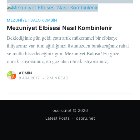
MEZUNIYET BALO KOMBIN
Mezuniyet Elbisesi Nasıl Kombinlenir
Beklediğiniz gün geldi çattı artık mükemmel bir elbiseye
ihtiyacınız var, tüm ağırlığınızı üstünüzden bırakacağınız rahat
ve mutlu hissedeceğiniz gün: Mezuniyet Balosu! En güzel
olmak istiyorsunuz, en göz alıcı olmak istiyorsunuz,
ADMIN
8 ARA 2017
•
2 MIN READ
osoru.net
© 2026
Latest Posts
osoru.net