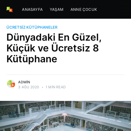
ANASAYFA
YAŞAM
ANNE ÇOCUK
ÜCRETSIZ KÜTÜPHANELER
Dünyadaki En Güzel,
Küçük ve Ücretsiz 8
Kütüphane
ADMIN
3 AĞU 2020
•
1 MIN READ