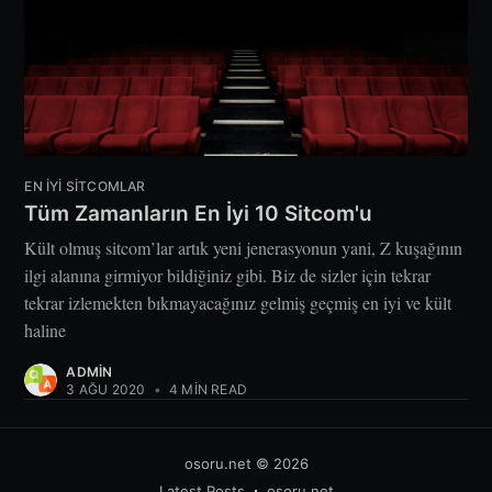
EN IYI SITCOMLAR
Tüm Zamanların En İyi 10 Sitcom'u
Kült olmuş sitcom’lar artık yeni jenerasyonun yani, Z kuşağının
ilgi alanına girmiyor bildiğiniz gibi. Biz de sizler için tekrar
tekrar izlemekten bıkmayacağınız gelmiş geçmiş en iyi ve kült
haline
ADMIN
3 AĞU 2020
•
4 MIN READ
osoru.net
© 2026
Latest Posts
osoru.net